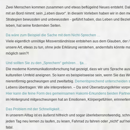
Zwei Menschen kommen zusammen und etwas beflügelnd Neues entsteht. Dabei 
mit an Bord nimmt: sein „Leben davor“. In diesem Vorleben haben wir in den me
Strategien bewussten und unbewussten - geführt haben, das Leben und Bezieh
leben, hat seine fordernden Seiten.
Da wäre zum Beispiel die Sache mit dem Nicht-Sprechen …
Viele eigentlich unnötige Missverständnisse entstehen aus dem Glauben, de
unsere Art, etwas zu tun, ohne jede Erklärung verstehen, andernfalls könnte m
möglich sein?!
Und sollten Sie zu den „Sprechern“ gehören… tja…
Die moderne Kommunikationsforschung hat gezeigt, dass wir uns Sprache auss
kulturellen Umfeld aneignen. So kann es beispielsweise sein, wenn Sie das Wort
nierenförmig geschwungen und zweifarbig.
Dementsprechend unterscheiden si
Lebens übertragen: Wir alle interpretieren. – Da sind Übersetzungsfehler vorp
Hier kann die feine Form des gemeinsamen Hakomi-Erkundens beiden Partner
im Hintergrund mitgeschwungen hat an Emotionen, Körpergefühlen, erinnerte
Das Problem mit der Schnelligkeit…
In unserem Alltag ist es äußerst hilfreich und sogar überlebensnotwendig, schn
jeden Tag neu lernen zu laufen, zu lesen, Fahrrad zu fahren oder „nicht“ auf he
fatal.